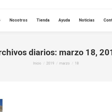
o
Nosotros
Tienda
Ayuda
Noticias
Con
rchivos diarios:
marzo 18, 20
Estás aquí:
Inicio
2019
marzo
18