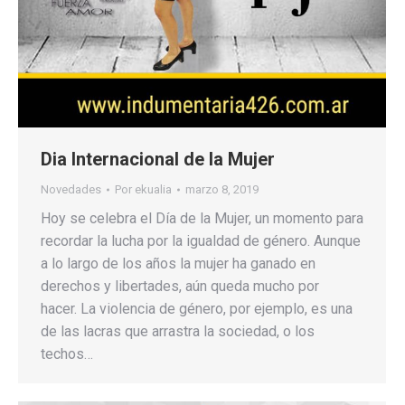
Dia Internacional de la Mujer
Novedades
Por
ekualia
marzo 8, 2019
Hoy se celebra el Día de la Mujer, un momento para
recordar la lucha por la igualdad de género. Aunque
a lo largo de los años la mujer ha ganado en
derechos y libertades, aún queda mucho por
hacer. La violencia de género, por ejemplo, es una
de las lacras que arrastra la sociedad, o los
techos…