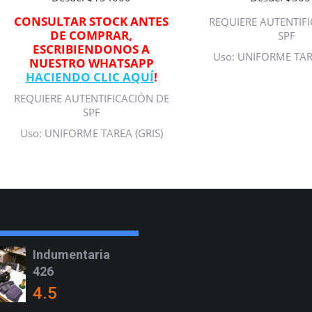
CONSULTAR STOCK ANTES
REQUIERE AUTENTIF
DE COMPRAR,
SPF
ESCRIBIENDONOS A
Uso: UNIFORME TAR
NUESTRO WHATSAPP
HACIENDO CLIC AQUÍ
!
REQUIERE AUTENTIFICACIÓN DE
SPF
Uso: UNIFORME TAREA (GRIS)
Indumentaria
426
4.5