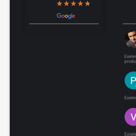
Exelen
produ
Exele
Excele