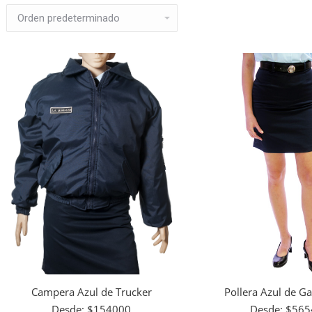
Campera Azul de Trucker
Pollera Azul de G
Desde:
$
154000
Desde:
$
565