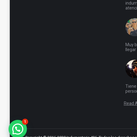
indume
atenci
Muy b
llega
Tiene 
person
Read A
1