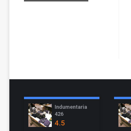
Indumentaria
426
4.5