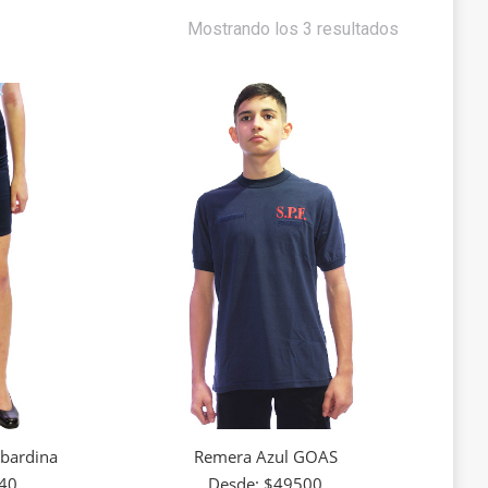
Mostrando los 3 resultados
abardina
Remera Azul GOAS
40
Desde:
$
49500