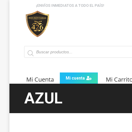
¡ENVÍOS INMEDIATOS A TODO EL PAÍS!
Búsqueda
de
productos
Mi Cuenta
Mi Carrit
Mi cuenta
AZUL
Estás aquí: