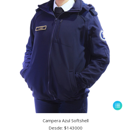
Este
producto
tiene
Campera Azul Softshell
múltiple
Desde:
$
143000