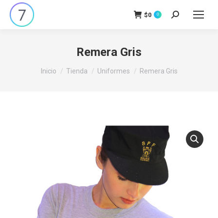
$
0
Buscar:
0
Remera Gris
Estás aquí:
Inicio
Tienda
Uniformes
Remera Gris