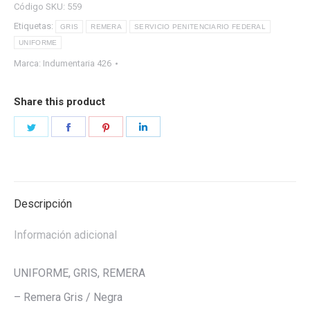
Código SKU:
559
Etiquetas:
GRIS
REMERA
SERVICIO PENITENCIARIO FEDERAL
UNIFORME
Marca:
Indumentaria 426
Share this product
Share
Share
Share
Share
on
on
on
on
Twitter
Facebook
Pinterest
LinkedIn
Descripción
Información adicional
UNIFORME, GRIS, REMERA
– Remera Gris / Negra