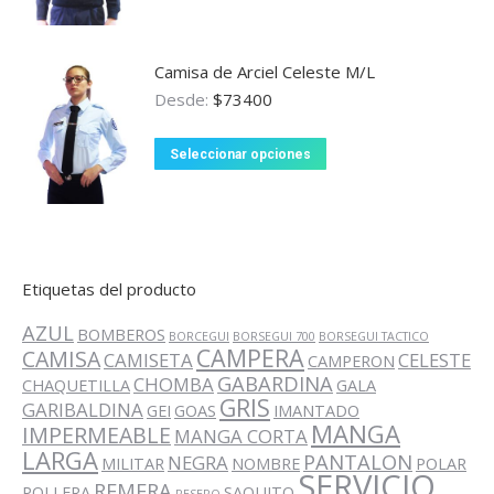
producto
pueden
tiene
elegir
múltiples
en
Camisa de Arciel Celeste M/L
variantes.
la
Desde:
$
73400
Las
página
opciones
Este
de
Seleccionar opciones
se
producto
producto
pueden
tiene
elegir
múltiples
en
variantes.
la
Etiquetas del producto
Las
página
opciones
AZUL
de
BOMBEROS
BORCEGUI
BORSEGUI 700
BORSEGUI TACTICO
se
CAMPERA
CAMISA
CAMISETA
producto
CELESTE
CAMPERON
pueden
GABARDINA
CHOMBA
CHAQUETILLA
GALA
elegir
GRIS
GARIBALDINA
GEI
GOAS
IMANTADO
en
MANGA
IMPERMEABLE
MANGA CORTA
LARGA
la
PANTALON
NEGRA
MILITAR
NOMBRE
POLAR
SERVICIO
página
REMERA
POLLERA
SAQUITO
RESERO