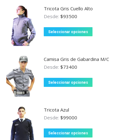
múltiples
en
Tricota Gris Cuello Alto
variantes.
la
Desde:
$
93500
Las
página
opciones
Este
de
Seleccionar opciones
se
producto
producto
pueden
tiene
elegir
múltiples
en
Camisa Gris de Gabardina M/C
variantes.
la
Desde:
$
73400
Las
página
opciones
Este
de
Seleccionar opciones
se
producto
producto
pueden
tiene
elegir
múltiples
en
Tricota Azul
variantes.
la
Desde:
$
99000
Las
página
opciones
Este
de
Seleccionar opciones
se
producto