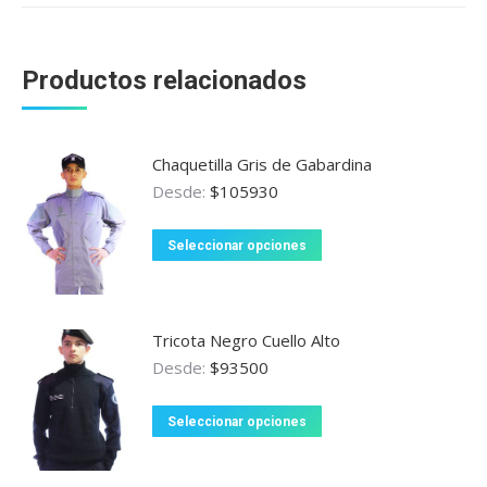
Productos relacionados
Chaquetilla Gris de Gabardina
Desde:
$
105930
Este
Seleccionar opciones
producto
tiene
múltiples
Tricota Negro Cuello Alto
variantes.
Desde:
$
93500
Las
opciones
Este
Seleccionar opciones
se
producto
pueden
tiene
elegir