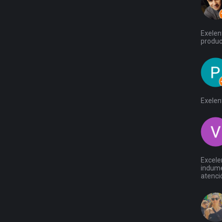
Exelen
produc
Exelen
Excelen
indumen
atenció