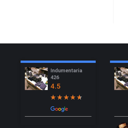
Indumentaria
426
4.5