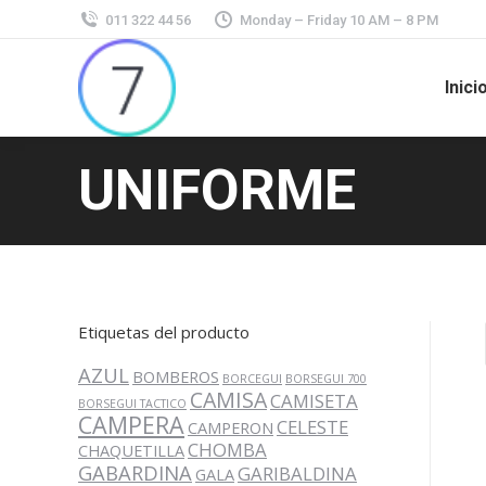
011 322 44 56
Monday – Friday 10 AM – 8 PM
Inici
UNIFORME
Estás aquí:
Etiquetas del producto
AZUL
BOMBEROS
BORCEGUI
BORSEGUI 700
CAMISA
CAMISETA
BORSEGUI TACTICO
CAMPERA
CELESTE
CAMPERON
CHOMBA
CHAQUETILLA
GABARDINA
GARIBALDINA
GALA