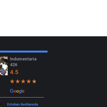
Indumentaria
426
4.5
Esteban Avellaneda